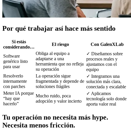
Por qué trabajar así hace más sentido
Si estás
El riesgo
Con GalenXLab
considerando…
Obliga al equipo a
✓
Diseñamos sobre
Software
adaptarse a una
procesos reales y
genérico listo
herramienta que no refleja
ajustamos con el
para usar
su operación
equipo
Resolverlo
La operación sigue
✓
Integramos una
internamente
fragmentada y depende de
solución más clara,
con parches
soluciones frágiles
conectada y escalable
Meter IA porque
✓
Aplicamos
Mucho ruido, poca
“hay que
tecnología solo donde
adopción y valor incierto
hacerlo”
aporta valor real
Tu operación no necesita más hype.
Necesita menos fricción.